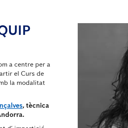
QUIP
com a centre per a
rtir el Curs de
amb la modalitat
nçalves
, tècnica
Andorra.