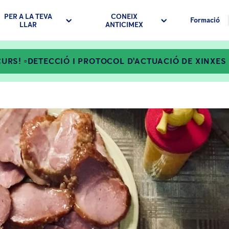
PER A LA TEVA
CONEIX
Formació
LLAR
ANTICIMEX
URS! ▫️DETECCIÓ I PROTOCOL D'ACTUACIÓ DE XINXES D