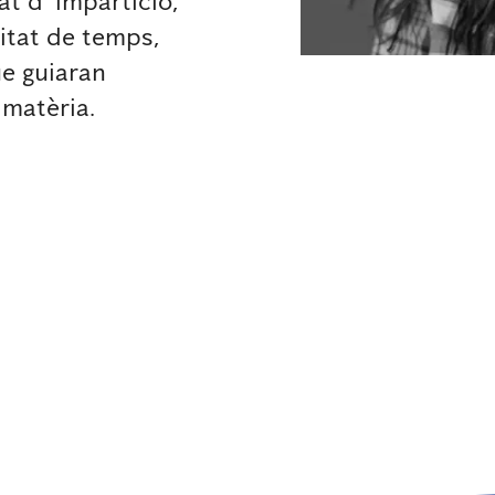
t d’ impartició,
litat de temps,
e guiaran
matèria.