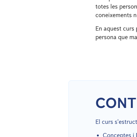
totes les perso
coneixements ne
En aquest curs 
persona que man
CONT
El curs s'estruc
Conceptes i 