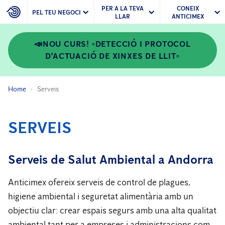
PER A LA TEVA
CONEIX
PEL TEU NEGOCI
LLAR
ANTICIMEX
📣NOU CURS! ▫️DETECCIÓ I PROTOCOL
D'ACTUACIÓ DE XINXES DE LLIT▫️
Home
Serveis
SERVEIS
Serveis de Salut Ambiental a Andorra
Anticimex ofereix serveis de control de plagues,
higiene ambiental i seguretat alimentària amb un
objectiu clar: crear espais segurs amb una alta qualitat
ambiental tant per a empreses i administracions com