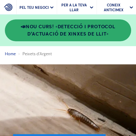
PER A LA TEVA
CONEIX
PEL TEU NEGOCI
LLAR
ANTICIMEX
📣NOU CURS! ▫️DETECCIÓ I PROTOCOL
D'ACTUACIÓ DE XINXES DE LLIT▫️
Home
Peixets d'Argent